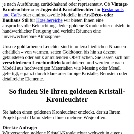
je nach Ausführung zurückhaltend oder repräsentativ. Ob
Vintage-
Kronleuchter
oder
Jugendstil-Kristallleuchter
für
Restaurants
und Cafés
oder eindrucksvolle Modelle im Art-
Déco- oder
Bauhaus-Stil
für
Hotelbereiche
wir bieten Ihnen eine
anspruchsvolle Beleuchtung. Jeder goldene Kronleuchter entsteht in
handwerklicher Fertigung und verleiht Räumen eine
unverwechselbare Atmosphäre.
Unsere goldfarbenen Leuchter sind in unterschiedlichen Nuancen
erhältlich – von warmen, satten Goldtönen bis hin zu dezent
gebürsteten oder antik anmutenden Oberflächen. Sie lassen sich mit
verschiedenen Leuchtmitteln
kombinieren und werden je nach
Modell aus hochwertigen Materialien wie Messing oder Metall
gefertigt, ergänzt durch klare oder farbige Kristalle, Bernstein oder
detailreiche Elemente.
So finden Sie Ihren goldenen Kristall-
Kronleuchter
Sie haben einen goldenen Kronleuchter entdeckt, der zu Ihrem
Projekt passt? Dafür stehen Ihnen mehrere Wege offen:
Direkte
Anfrage:
Wir versenden goldene Kristall-Kronleuchter weltweit in eigens