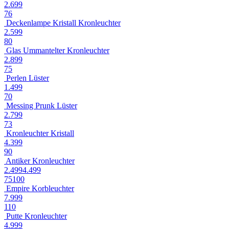
2.699
76
Deckenlampe Kristall Kronleuchter
2.599
80
Glas Ummantelter Kronleuchter
2.899
75
Perlen Lüster
1.499
70
Messing Prunk Lüster
2.799
73
Kronleuchter Kristall
4.399
90
Antiker Kronleuchter
2.499
4.499
75
100
Empire Korbleuchter
7.999
110
Putte Kronleuchter
4.999