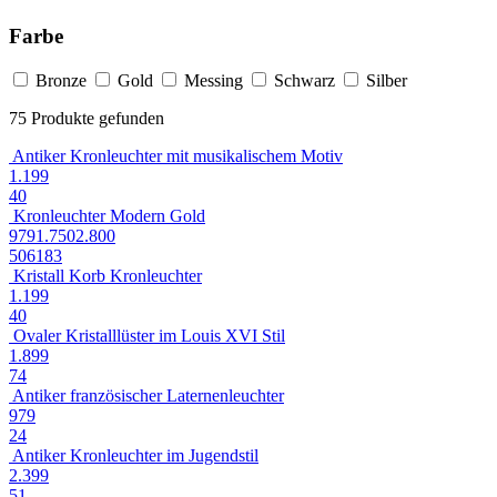
Farbe
Bronze
Gold
Messing
Schwarz
Silber
75 Produkte gefunden
Antiker Kronleuchter mit musikalischem Motiv
1.199
40
Kronleuchter Modern Gold
979
1.750
2.800
50
61
83
Kristall Korb Kronleuchter
1.199
40
Ovaler Kristalllüster im Louis XVI Stil
1.899
74
Antiker französischer Laternenleuchter
979
24
Antiker Kronleuchter im Jugendstil
2.399
51