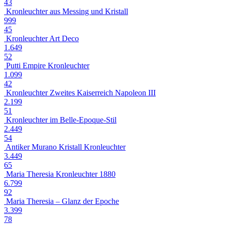
43
Kronleuchter aus Messing und Kristall
999
45
Kronleuchter Art Deco
1.649
52
Putti Empire Kronleuchter
1.099
42
Kronleuchter Zweites Kaiserreich Napoleon III
2.199
51
Kronleuchter im Belle-Epoque-Stil
2.449
54
Antiker Murano Kristall Kronleuchter
3.449
65
Maria Theresia Kronleuchter 1880
6.799
92
Maria Theresia – Glanz der Epoche
3.399
78