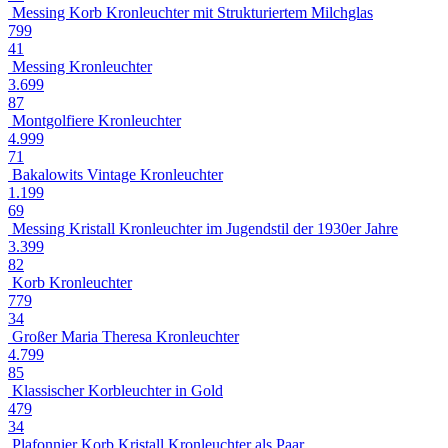
Messing Korb Kronleuchter mit Strukturiertem Milchglas
799
41
Messing Kronleuchter
3.699
87
Montgolfiere Kronleuchter
4.999
71
Bakalowits Vintage Kronleuchter
1.199
69
Messing Kristall Kronleuchter im Jugendstil der 1930er Jahre
3.399
82
Korb Kronleuchter
779
34
Großer Maria Theresa Kronleuchter
4.799
85
Klassischer Korbleuchter in Gold
479
34
Plafonnier Korb Kristall Kronleuchter als Paar