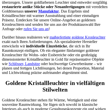
überzeugen. Unsere goldfarbenen Leuchter sind entweder sorgfältig
restaurierte antike Stücke oder Neuanfertigungen
mit veredelten
Goldtönenaus
unserer
Manufaktur
. Das Ergebnis sind
Kristallleuchter mit warmer Ausstrahlung und einer einmaligen
Präsenz. Entdecken Sie unsere Online-Angebot an goldenen
Kronleuchtern und senden Sie uns aus der Produktauswahl Ihre
Anfrage oder
rufen Sie uns an
!
Darüber hinaus realisieren wir
maßgefertigte goldene Kronleuchter
exakt nach Ihren Anforderungen. Als spezialisierter Hersteller
entwickeln wir
individuelle Einzelstücke
, die sich in Ihr
Raumkonzept einfügen. Ob ein eleganter fünfarmiger goldener
Kronleuchter für Wohn- oder Essbereiche oder ein großzügig
dimensionierter Kristallleuchter in Gold für repräsentative Objekte
wie
Schlösser, Landsitze
oder hochwertige Gewerberäume – wir
planen und fertigen Lichtlösungen, bei denen Proportion, Material
und Lichtwirkung präzise aufeinander abgestimmt sind.
Goldene Kristallleuchter in vielfältigen
Stilwelten
Goldene Kronleuchter stehen für Wärme, Wertigkeit und eine
souveräne Raumwirkung. Sie fügen sich sowohl in klassische
Interieurs als auch in moderne Gestaltungskonzepte ein und wirken