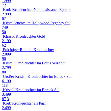
1.999
72
Korb Kronleuchter Neorenaissance Epoche
2.999
67
Kristallleuchte im Hollywood Regency Stil
749
50
Klassik Kronleuchter Gold
2.199
62
Prächtiger Rokoko Kronleuchter
2.899
90
Kristall Kronleuchter im Louis Seize Stil
2.799
80
Großer Kristall Kronleuchter im Barock Stil
6.199
118
Kristall Kronleuchter im Barock Stil
3.499
87,3
Korb Kronleuchter als Paar
2.499