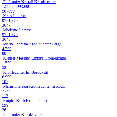
Plafonnier Kristall Kronleuchter
1.599
2.699
3.699
50
70
90
Kreis Laterne
979
1.379
36
47
Moderne Laterne
979
1.379
36
48
Maria Theresia Kronleuchter Large
4.799
90
Kleiner Messing Empire Kronleuchter
1.579
58
Kronleuchter Im Barockstil
8.999
102
Maria Theresia Kronleuchter in XXL
7.499
112
Empire Korb Kronleuchter
599
26
Plafonnier Kronleuchter