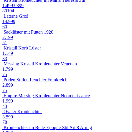
Kristall Kronleuchter im Maria Theresia Stil
1.499
3.399
80
104
Laterne Groß
14.999
60
Sacklüster mit Putten 1920
2.199
51
Kristall Korb Lüster
1.149
33
Messing Kristall Kronleuchter Venetian
1.799
75
Perlen Stufen Leuchter Frankreich
2.899
75
Empire Messing Kronleuchter Neorenaissance
1.999
43
Ovaler Kronleuchter
3.599
78
Kronleuchter im Belle-Epoque-Stil Art 8 Armig