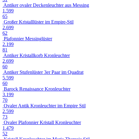
Antiker ovaler Deckenleuchter aus Messing
1.599
65
Großer Kristalllüster im Empire-Stil
2.699
62
Plafonnier Messinglüster
2.199
81
Antiker Kristallkorb Kronleuchter
2.699
60
Antiker Stufenlüster 3er Paar im Quadrat
5.599
60
Barock Renaissance Kronleuchter
3.199
70
Ovaler Antik Kronleuchter im Empire Stil
2.599
73
Ovaler Plafonnier Kristall Kronleuchter
1.479
52