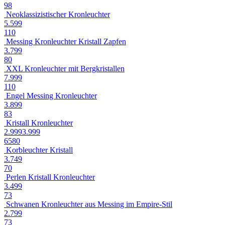
98
Neoklassizistischer Kronleuchter
5.599
110
Messing Kronleuchter Kristall Zapfen
3.799
80
XXL Kronleuchter mit Bergkristallen
7.999
110
Engel Messing Kronleuchter
3.899
83
Kristall Kronleuchter
2.999
3.999
65
80
Korbleuchter Kristall
3.749
70
Perlen Kristall Kronleuchter
3.499
73
Schwanen Kronleuchter aus Messing im Empire-Stil
2.799
73