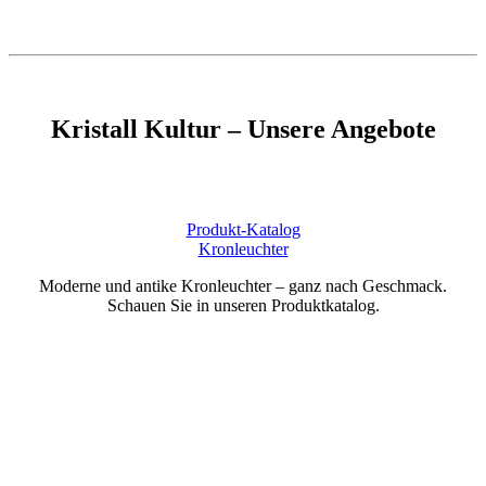
Kristall Kultur – Unsere Angebote
Produkt-Katalog
Kronleuchter
Moderne und antike Kronleuchter – ganz nach Geschmack.
Schauen Sie in unseren Produktkatalog.
Hersteller: Anfertigung von Kronleuchtern
Wir fertigen für Sie den passenden Kristall-Kronleuchter nach Ihren
Wünschen und Bedürfnissen.