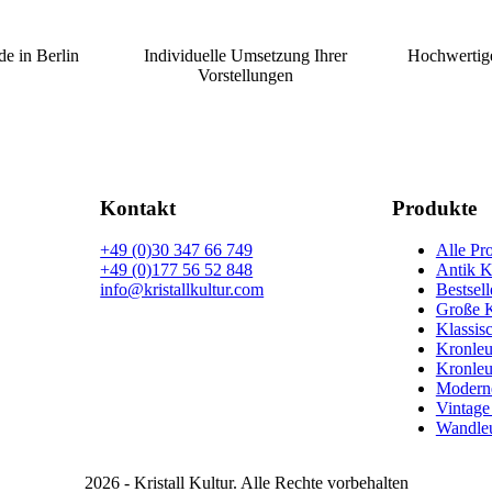
de in Berlin
Individuelle Umsetzung Ihrer
Hochwertige
Vorstellungen
Kontakt
Produkte
+49 (0)30 347 66 749
Alle Pr
+49 (0)177 56 52 848
Antik K
info@kristallkultur.com
Bestsell
Große K
Klassis
Kronleu
Kronleu
Moderne
Vintage
Wandleu
2026 - Kristall Kultur. Alle Rechte vorbehalten