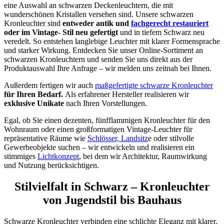
eine Auswahl an schwarzen Deckenleuchtern, die mit
wunderschönen Kristallen versehen sind. Unsere schwarzen
Kronleuchter sind
entweder antik und
fachgerecht restauriert
oder im Vintage- Stil neu gefertigt
und in tiefem Schwarz neu
veredelt. So entstehen langlebige Leuchter mit klarer Formensprache
und starker Wirkung. Entdecken Sie unser Online-Sortiment an
schwarzen Kronleuchtern und senden Sie uns direkt aus der
Produktauswahl Ihre Anfrage – wir melden uns zeitnah bei Ihnen.
Außerdem fertigen wir auch
maßgefertigte schwarze Kronleuchter
für Ihren Bedarf.
Als erfahrener Hersteller realisieren wir
exklusive Unikate
nach Ihren Vorstellungen.
Egal, ob Sie einen dezenten, fünfflammigen Kronleuchter für den
Wohnraum oder einen großformatigen Vintage-Leuchter für
repräsentative Räume wie
Schlösser, Landsitz
e oder stilvolle
Gewerbeobjekte suchen – wir entwickeln und realisieren ein
stimmiges
Lichtkonzept
, bei dem wir Architektur, Raumwirkung
und Nutzung berücksichtigen.
Stilvielfalt in Schwarz – Kronleuchter
von Jugendstil bis Bauhaus
Schwarze Kronleuchter verbinden eine schlichte Eleganz mit klarer,