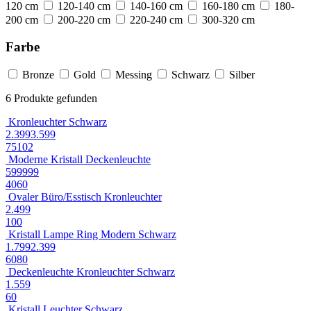
120 cm
120-140 cm
140-160 cm
160-180 cm
180-
200 cm
200-220 cm
220-240 cm
300-320 cm
Farbe
Bronze
Gold
Messing
Schwarz
Silber
6 Produkte gefunden
Kronleuchter Schwarz
2.399
3.599
75
102
Moderne Kristall Deckenleuchte
599
999
40
60
Ovaler Büro/Esstisch Kronleuchter
2.499
100
Kristall Lampe Ring Modern Schwarz
1.799
2.399
60
80
Deckenleuchte Kronleuchter Schwarz
1.559
60
Kristall Leuchter Schwarz