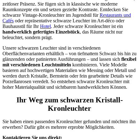
zeitloser Präsenz. Sie fügen sich in klassische wie moderne
Raumkonzepte ein und setzen gezielte Kontraste. Entdecken Sie
schwarze Vintage-Kronleuchter im Jugendstil für
Restaurants und
Cafés
oder repräsentative schwarze Leuchter im Art-déco oder
Bauhausstil für Ihr
Hotel
. Jeder schwarze Kronleuchter ist ein
handwerklich gefertigtes Einzelstück
, das Räume nicht nur
beleuchtet, sondern prägt.
Unsere schwarzen Leuchter sind in verschiedenen
Oberflächenvarianten erhältlich – von tiefmattem Schwarz bis hin zu
glänzenden oder patinierten Ausführungen – und lassen sich
flexibel
mit verschiedenen Leuchtmitteln
kombinieren. Viele Modelle
basieren auf hochwertigen Materialien wie Messing oder Metall und
werden durch Kristalle, Bernstein oder fein gearbeitete Details wie
Porzellanrosen veredelt. So entstehen schwarze Kronleuchter mit
hoher Materialqualität und sichtbarem handwerklichen Können.
Ihr Weg zum schwarzen Kristall-
Kronleuchter
Sie haben einen passenden Kronleuchter gefunden und möchten ihn
erwerben? Dafür gibt es mehrere erprobte Möglichkeiten.
Kontaktieren Sie uns direkt: