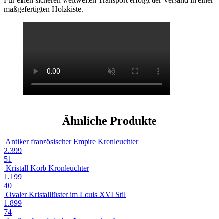
Für einen sicheren weltweiten Transport erfolgt der Versand in einer
maßgefertigten Holzkiste.
Ähnliche Produkte
Antiker französischer Empire Kronleuchter
2.399
51
Kristall Korb Kronleuchter
1.199
40
Ovaler Kristalllüster im Louis XVI Stil
1.899
74