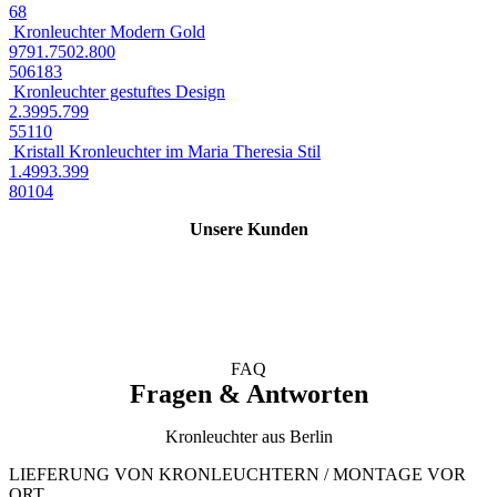
68
Kronleuchter Modern Gold
979
1.750
2.800
50
61
83
Kronleuchter gestuftes Design
2.399
5.799
55
110
Kristall Kronleuchter im Maria Theresia Stil
1.499
3.399
80
104
Unsere Kunden
FAQ
Fragen & Antworten
Kronleuchter aus Berlin
LIEFERUNG VON KRONLEUCHTERN / MONTAGE VOR
ORT