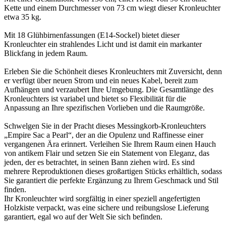
Kette und einem Durchmesser von 73 cm wiegt dieser Kronleuchter
etwa 35 kg.
Mit 18 Glühbirnenfassungen (E14-Sockel) bietet dieser
Kronleuchter ein strahlendes Licht und ist damit ein markanter
Blickfang in jedem Raum.
Erleben Sie die Schönheit dieses Kronleuchters mit Zuversicht, denn
er verfügt über neuen Strom und ein neues Kabel, bereit zum
Aufhängen und verzaubert Ihre Umgebung. Die Gesamtlänge des
Kronleuchters ist variabel und bietet so Flexibilität für die
Anpassung an Ihre spezifischen Vorlieben und die Raumgröße.
Schwelgen Sie in der Pracht dieses Messingkorb-Kronleuchters
„Empire Sac a Pearl“, der an die Opulenz und Raffinesse einer
vergangenen Ära erinnert. Verleihen Sie Ihrem Raum einen Hauch
von antikem Flair und setzen Sie ein Statement von Eleganz, das
jeden, der es betrachtet, in seinen Bann ziehen wird. Es sind
mehrere Reproduktionen dieses großartigen Stücks erhältlich, sodass
Sie garantiert die perfekte Ergänzung zu Ihrem Geschmack und Stil
finden.
Ihr Kronleuchter wird sorgfältig in einer speziell angefertigten
Holzkiste verpackt, was eine sichere und reibungslose Lieferung
garantiert, egal wo auf der Welt Sie sich befinden.