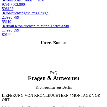
Kronleuchter Modern Gold
979
1.750
2.800
50
61
83
Kronleuchter gestuftes Design
2.399
5.799
55
110
Kristall Kronleuchter im Maria Theresia Stil
1.499
3.399
80
104
Unsere Kunden
FAQ
Fragen & Antworten
Kronleuchter aus Berlin
LIEFERUNG VON KRONLEUCHTERN / MONTAGE VOR
ORT